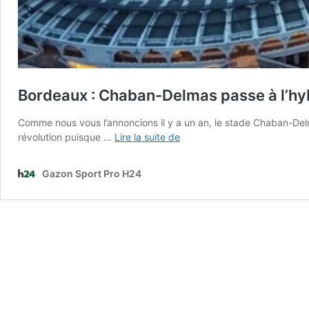
Bordeaux : Chaban-Delmas passe à l’hy
Comme nous vous l’annoncions il y a un an, le stade Chaban-Delm
Bordeaux
révolution puisque …
Lire la suite de
:
Chaban-
Gazon Sport Pro H24
Delmas
passe
à
l’hybride